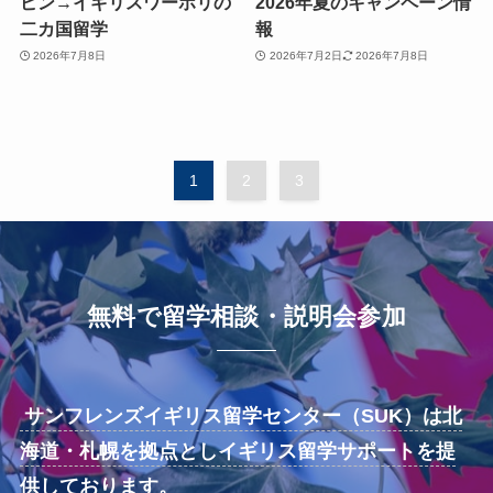
ピン→イギリスワーホリの
2026年夏のキャンペーン情
二カ国留学
報
2026年7月8日
2026年7月2日
2026年7月8日
1
2
3
無料で留学相談・説明会参加
サンフレンズイギリス留学センター（SUK）は北
海道・札幌を拠点としイギリス留学サポートを提
供しております。